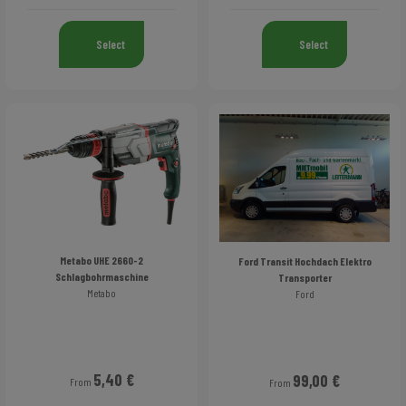
Select
Select
Metabo UHE 2660-2
Ford Transit Hochdach Elektro
Schlagbohrmaschine
Transporter
Metabo
Ford
5,40 €
99,00 €
From
From