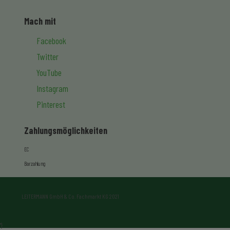
Mach mit
Facebook
Twitter
YouTube
Instagram
Pinterest
Zahlungsmöglichkeiten
EC
Barzahlung
LEITERMANN GmbH & Co. Fachmarkt KG 2021
"}