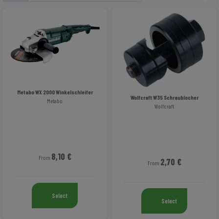
Metabo WX 2000 Winkelschleifer
Wolfcraft W35 Schraublocher
Metabo
Wolfcraft
8,10 €
From
2,70 €
From
Select
Select