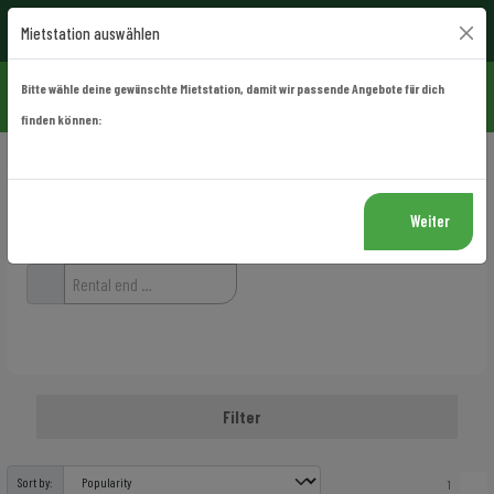
Mietstation auswählen
Bitte wähle deine gewünschte Mietstation, damit wir passende Angebote für dich
finden können:
Rental period
Weiter
Filter
Sort by:
1